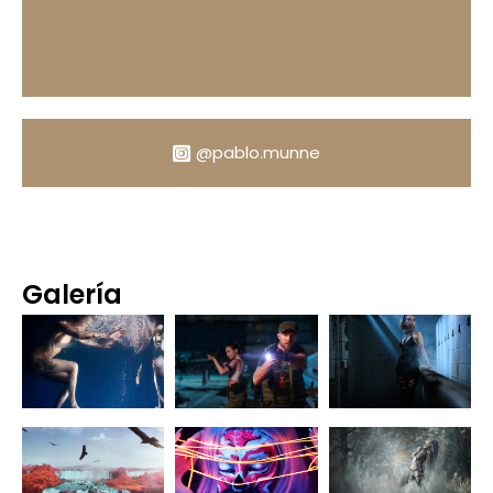
@pablo.munne
Galería