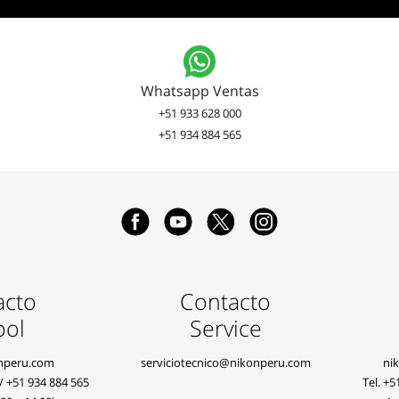
Whatsapp Ventas
+51 933 628 000
+51 934 884 565
acto
Contacto
ool
Service
nperu.com
serviciotecnico@nikonperu.com
ni
/
+51 934 884 565
Tel.
+5