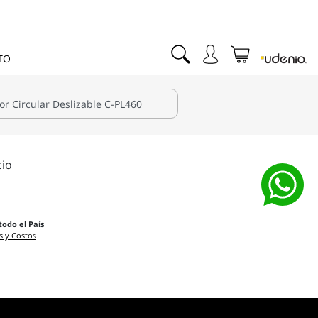
TO
cio
todo el País
s y Costos