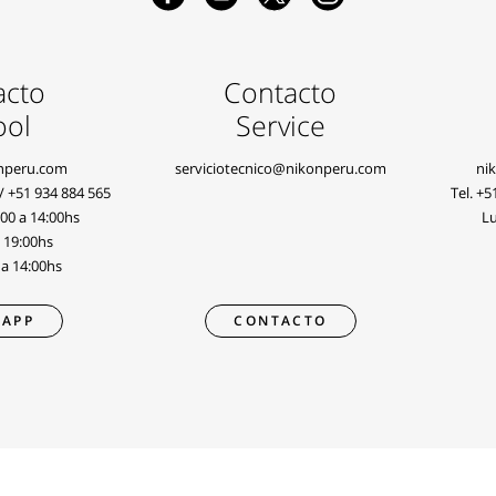
acto
Contacto
ool
Service
nperu.com
serviciotecnico@nikonperu.com
ni
/
+51 934 884 565
Tel.
+5
:00 a 14:00hs
Lu
a 19:00hs
 a 14:00hs
APP
CONTACTO