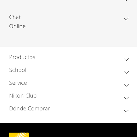
Chat
Online
Productos
School
Service
Nikon Club
Dónde Comprar