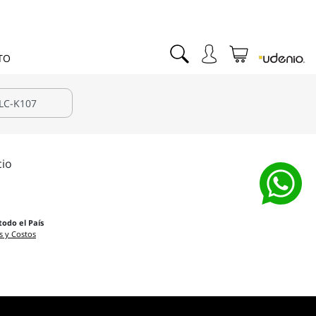
TO
cio
todo el País
s y Costos