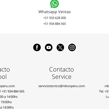
Whatsapp Ventas
+51 933 628 000
+51 934 884 565
acto
Contacto
ool
Service
nperu.com
serviciotecnico@nikonperu.com
ni
/
+51 934 884 565
Tel.
+5
:00 a 14:00hs
Lu
a 19:00hs
 a 14:00hs