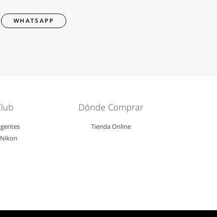
WHATSAPP
Club
Dónde Comprar
igentes
Tienda Online
l Nikon